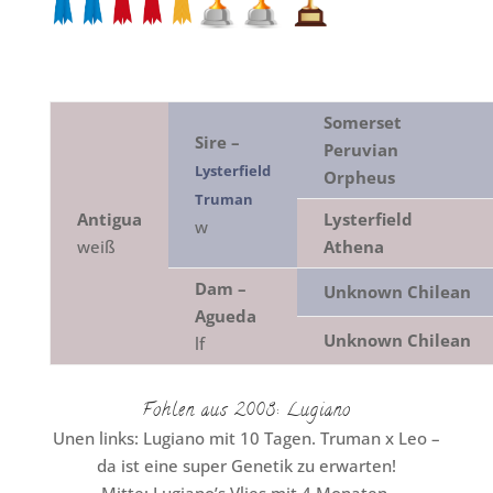
Somerset
Sire –
Peruvian
Lysterfield
Orpheus
Truman
Antigua
Lysterfield
w
weiß
Athena
Dam –
Unknown Chilean
Agueda
Unknown
Chilean
lf
Fohlen aus 2008: Lugiano
Unen links: Lugiano mit 10 Tagen. Truman x Leo –
da ist eine super Genetik zu erwarten!