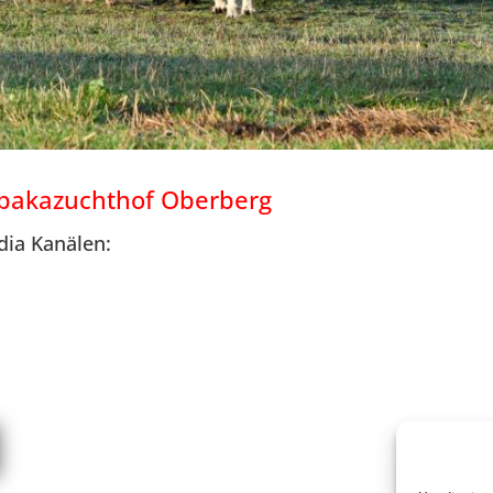
lpakazuchthof Oberberg
dia Kanälen: